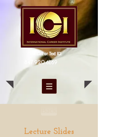
Call or Text ICI
847.920.6169
Back
Lecture Slides